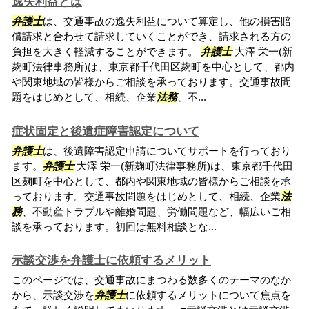
逸失利益とは
弁護士
は、交通事故の逸失利益について算定し、他の損害賠
償請求と合わせて請求していくことができ、請求される方の
負担を大きく軽減することができます。
弁護士
大澤 栄一(新
麹町法律事務所)は、東京都千代田区麹町を中心として、都内
や関東地域の皆様からご相談を承っております。交通事故問
題をはじめとして、相続、企業
法務
、不...
症状固定と後遺症障害認定について
弁護士
は、後遺障害認定申請についてサポートを行っており
ます。
弁護士
大澤 栄一(新麹町法律事務所)は、東京都千代田
区麹町を中心として、都内や関東地域の皆様からご相談を承
っております。交通事故問題をはじめとして、相続、企業
法
務
、不動産トラブルや離婚問題、労働問題など、幅広いご相
談を承っております。初回は無料相談とな...
示談交渉を弁護士に依頼するメリット
このページでは、交通事故にまつわる数多くのテーマのなか
から、示談交渉を
弁護士
に依頼するメリットについて焦点を