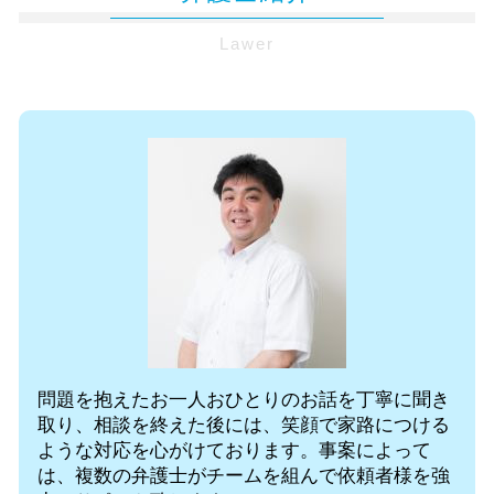
企業法務 労務
法定相続 人 放棄
不動産トラブル 弁護士 無料相談 東京都
交通事故 刑事裁判
顧問 弁護士 契約
公正証書遺言 遺留分
Lawer
自己破産 弁護士 無料相談 東京都
保険会社との交渉
コンプライアンス 事例
法定相続人 配偶者なし
相続 弁護士 無料相談 千代田区
交通事故 示談 期間
sdgs 企業
遺産分割 やり直し
企業法務 弁護士 無料相談 千代田区
追突事故 被害者
中小企業 法務
不動産トラブル 弁護士 無料相談 都内
自賠責 過失割合
法務 弁護士
企業法務 弁護士 無料相談 麹町
後遺症 診断書
コーポレート 法務
顧問弁護士 無料相談 東京都
後遺障害 12級
顧問弁護士 社員の相談
保険会社 示談交渉 弁護士 千代田区
解雇 裁判
自己破産 弁護士 無料相談 麹町
社内 法務
法律問題 弁護士 無料相談 千代田区
会社 法務
顧問弁護士 無料相談 都内
保険会社 示談交渉 弁護士 東京都
顧問弁護士 無料相談 千代田区
離婚 弁護士 無料相談 千代田区
問題を抱えたお一人おひとりのお話を丁寧に聞き
取り、相談を終えた後には、笑顔で家路につける
ような対応を心がけております。事案によって
は、複数の弁護士がチームを組んで依頼者様を強