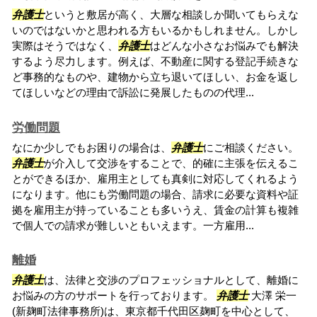
弁護士
というと敷居が高く、大層な相談しか聞いてもらえな
いのではないかと思われる方もいるかもしれません。しかし
実際はそうではなく、
弁護士
はどんな小さなお悩みでも解決
するよう尽力します。例えば、不動産に関する登記手続きな
ど事務的なものや、建物から立ち退いてほしい、お金を返し
てほしいなどの理由で訴訟に発展したものの代理...
労働問題
なにか少しでもお困りの場合は、
弁護士
にご相談ください。
弁護士
が介入して交渉をすることで、的確に主張を伝えるこ
とができるほか、雇用主としても真剣に対応してくれるよう
になります。他にも労働問題の場合、請求に必要な資料や証
拠を雇用主が持っていることも多いうえ、賃金の計算も複雑
で個人での請求が難しいともいえます。一方雇用...
離婚
弁護士
は、法律と交渉のプロフェッショナルとして、離婚に
お悩みの方のサポートを行っております。
弁護士
大澤 栄一
(新麹町法律事務所)は、東京都千代田区麹町を中心として、