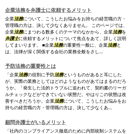
企業法務を弁護士に依頼するメリット
企業
法務
について、こうしたお悩みをお持ちの経営職の方・
管理職の方は、決して少なくありません。 このページでは、
企業
法務
にまつわる数多くのテーマのなかから、企業
法務
を
弁護士
に依頼するメリットについて焦点をあて、詳しく説明
してまいります。 ■企業
法務
の重要性一般に、企業
法務
と
は、法律が深く関係する会社の業務全般をさし...
予防法務の重要性とは
「企業
法務
の役割に予防
法務
というものがあると耳にした
が、実際の業務としてはどのようなものがあてはまるのだろ
うか。「発生した法的トラブルに追われて、契約書のリーガ
ルチェックなどができていない状態だ。やはりこの状態は改
善すべきだろうか。企業
法務
について、こうしたお悩みをお
持ちの経営職の方・管理職の方は、決して少なくあ...
顧問弁護士がいるメリット
「社内のコンプライアンス徹底のために内部統制システムを