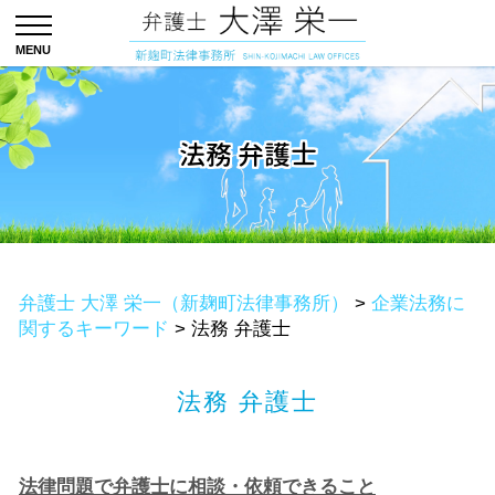
法務 弁護士
弁護士 大澤 栄一（新麹町法律事務所）
>
企業法務に
関するキーワード
>
法務 弁護士
法務 弁護士
法律問題で弁護士に相談・依頼できること