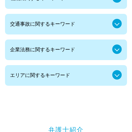
法定相続人 放棄
交通事故に関するキーワード
法定相続人 順位
遺言書 遺留分
相続 生前
自賠責 後遺障害等級
成年後見制度
企業法務に関するキーワード
後遺症 逸失利益
遺言 効力
自賠責保険 示談交渉
遺言執行者 遺産分割協議
示談 流れ
コンプライアンス 研修
遺留分減殺請求 時効
後遺症とは
エリアに関するキーワード
法律事務所 顧問
遺言書 遺産分割協議書
示談交渉 自分
法人 訴訟
高齢者 後見人
交通事故 訴訟 流れ
弁護士 法人
遺産分割協議 まとまらない
法律問題 弁護士 無料相談 都内
後遺障害 慰謝料
企業再生 弁護士
遺言 信託 遺留分
遺言書作成 弁護士 無料相談 都内
後遺症 相談
法務 顧問
遺言書 効力
企業法務 弁護士 無料相談 都内
交通事故 後遺障害
コンプライアンス 遵守
法定相続人 遺留分
保険会社 示談交渉 弁護士 都内
後遺障害 14級
弁護士 顧問契約 メリット
兄弟 相続
自己破産 弁護士 無料相談 千代田区
症状固定日
コンプライアンス パワハラ
家族信託 遺留分
弁護士紹介
法律問題 弁護士 無料相談 東京都
死亡事故 慰謝料