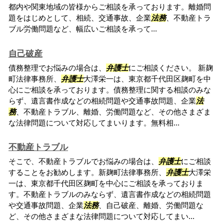
都内や関東地域の皆様からご相談を承っております。離婚問
題をはじめとして、相続、交通事故、企業
法務
、不動産トラ
ブル労働問題など、幅広いご相談を承って...
自己破産
債務整理でお悩みの場合は、
弁護士
にご相談ください。 新麹
町法律事務所、
弁護士
大澤栄一は、東京都千代田区麹町を中
心にご相談を承っております。債務整理に関する相談のみな
らず、遺言書作成などの相続問題や交通事故問題、企業
法
務
、不動産トラブル、離婚、労働問題など、その他さまざま
な法律問題について対応してまいります。無料相...
不動産トラブル
そこで、不動産トラブルでお悩みの場合は、
弁護士
にご相談
することをお勧めします。新麹町法律事務所、
弁護士
大澤栄
一は、東京都千代田区麹町を中心にご相談を承っておりま
す。不動産トラブルのみならず、遺言書作成などの相続問題
や交通事故問題、企業
法務
、自己破産、離婚、労働問題な
ど、その他さまざまな法律問題について対応してまい...