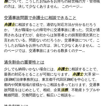
務
について、こうしたお悩みをお持ちの経営職の方・管理職
の方は、決して少なくありません。 このページ...
交通事故問題で弁護士に相談できること
弁護士
に相談することで、適切な対応方法が分かるだろう
か。「夫が職場からの帰宅中に交通事故に遭った。労災が適
用されるはずだが、会社からは加害者との損害賠償次第だと
言われている。問題ないのだろうか。交通事故について、こ
うしたお悩みをお持ちの方は、決して少なくありません。 こ
のページでは、交通事故にまつわる数多くのテー...
過失割合の重要性とは
少しでも納得いかない場合には、
弁護士
に相談することで、
最善の対応をとることが可能になります。
弁護士
大澤 栄一
(新麹町法律事務所)は、東京都千代田区麹町を中心として、
都内や関東地域の皆様からご相談を承っております。交通事
故問題をはじめとして、相続、企業
法務
、不動産トラブルや
離婚問題、労働問題など、幅広いご相談を...