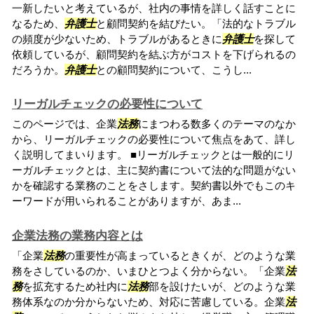
一新したいと考えているが、社内の事情を詳しく話すことに
なるため、
弁護士
と顧問契約を結びたい。「法的なトラブル
の頻度が少ないため、トラブルがあるときに
弁護士
を探して
依頼しているが、顧問契約を結ぶ方がコストを下げられるの
だろうか。
弁護士
との顧問契約について、こうし...
リーガルチェックの必要性について
このページでは、企業
法務
にまつわる数多くのテーマのなか
から、リーガルチェックの必要性について焦点をあて、詳し
く説明してまいります。 ■リーガルチェックとは一般的にリ
ーガルチェックとは、主に契約書について法的な問題がない
かを確認する業務のことをさします。契約書以外でもこのキ
ーワードが用いられることがありますが、あま...
企業法務の業務内容とは
「企業
法務
の重要性が高まっているときくが、どのような業
務をさしているのか、いまひとつよく分からない。「企業
法
務
を拡充するため社内に
法務
部を設けたいが、どのような業
務体系なのか分からないため、対応に苦慮している。企業
法