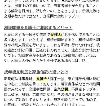
あて、詳しく説明してまいります。 ■示談交渉とは示談交渉
とは、民事上の問題について、当事者同士が合意することに
よる解決を目指す、話し合いのことをさします。示談交渉は
交通事故だけではなく、企業間の契約トラブル...
相続問題を弁護士に相談するメリット
相続に関する手続きや問題で
弁護士
がお手伝いできることは
多々あります。たとえば、相続が開始すると、相続財産の調
査や相続人調査を行います。これを正確に行わなければ、後
の遺産分割が円滑、正確に行われません。遺産分割の場にお
いても、相続財産が不動産であるなど評価額が難しい場合
や、相続人の仲がそもそも不仲である場合には、話...
成年後見制度と家族信託の違いとは
新麹町法律事務所、
弁護士
大澤栄一は、東京都千代田区麹町
を中心にご相談を承っております。遺言書作成などの相続問
題のみならず、交通事故問題、企業
法務
、不動産トラブル、
自己破産、離婚、労働問題など、その他さまざまな法律問題
について対応してまいります。無料相談も行っているので、
お気軽にご相談ください。お待ちしております。...