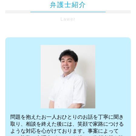
顧問弁護士 メリット
遺言執行者 遺産分割協議
弁護士紹介
法律問題 弁護士 無料相談 千代田区
後遺症 診断書
債権回収 代行
遺言書 検認
企業法務 弁護士 無料相談 千代田区
後遺障害 慰謝料
法人 訴訟
法定相続人 放棄
Lawer
不動産トラブル 弁護士 無料相談 都内
交通事故 刑事裁判
弁護士 顧問 契約書
法定相続人 範囲
交通事故 弁護士 無料相談 麹町
症状固定 期間
法務 弁護士
成年 後見人
リーガルチェック 弁護士 無料相談 都内
追突事故 被害者
内部通報制度 デメリット
企業法務 弁護士 無料相談 都内
交通事故 法律事務所
弁護士 法人
リーガルチェック 弁護士 無料相談 千代
後遺症とは
企業法務 重要性
田区
症状固定日
法務 顧問
相続 弁護士 無料相談 都内
sdgs 企業
交通事故 弁護士 無料相談 都内
会社 法務
保険会社 示談交渉 弁護士 東京都
コンプライアンス 研修
相続 弁護士 無料相談 東京都
顧問弁護士 無料相談 千代田区
労働問題 弁護士 無料相談 麹町
保険会社 示談交渉 弁護士 麹町
問題を抱えたお一人おひとりのお話を丁寧に聞き
労働問題 弁護士 無料相談 都内
取り、相談を終えた後には、笑顔で家路につける
ような対応を心がけております。事案によって