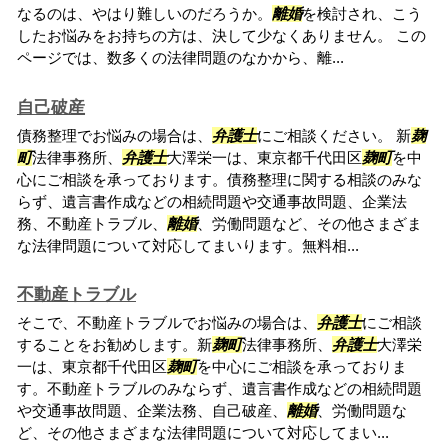
なるのは、やはり難しいのだろうか。
離婚
を検討され、こう
したお悩みをお持ちの方は、決して少なくありません。 この
ページでは、数多くの法律問題のなかから、離...
自己破産
債務整理でお悩みの場合は、
弁護士
にご相談ください。 新
麹
町
法律事務所、
弁護士
大澤栄一は、東京都千代田区
麹町
を中
心にご相談を承っております。債務整理に関する相談のみな
らず、遺言書作成などの相続問題や交通事故問題、企業法
務、不動産トラブル、
離婚
、労働問題など、その他さまざま
な法律問題について対応してまいります。無料相...
不動産トラブル
そこで、不動産トラブルでお悩みの場合は、
弁護士
にご相談
することをお勧めします。新
麹町
法律事務所、
弁護士
大澤栄
一は、東京都千代田区
麹町
を中心にご相談を承っておりま
す。不動産トラブルのみならず、遺言書作成などの相続問題
や交通事故問題、企業法務、自己破産、
離婚
、労働問題な
ど、その他さまざまな法律問題について対応してまい...