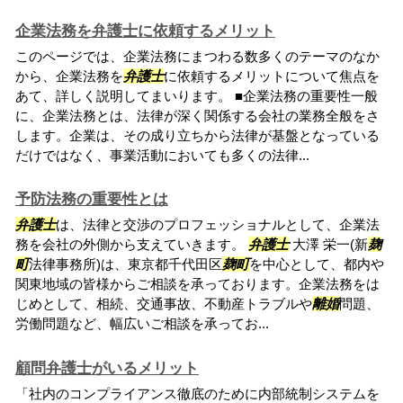
企業法務を弁護士に依頼するメリット
このページでは、企業法務にまつわる数多くのテーマのなか
から、企業法務を
弁護士
に依頼するメリットについて焦点を
あて、詳しく説明してまいります。 ■企業法務の重要性一般
に、企業法務とは、法律が深く関係する会社の業務全般をさ
します。企業は、その成り立ちから法律が基盤となっている
だけではなく、事業活動においても多くの法律...
予防法務の重要性とは
弁護士
は、法律と交渉のプロフェッショナルとして、企業法
務を会社の外側から支えていきます。
弁護士
大澤 栄一(新
麹
町
法律事務所)は、東京都千代田区
麹町
を中心として、都内や
関東地域の皆様からご相談を承っております。企業法務をは
じめとして、相続、交通事故、不動産トラブルや
離婚
問題、
労働問題など、幅広いご相談を承ってお...
顧問弁護士がいるメリット
「社内のコンプライアンス徹底のために内部統制システムを