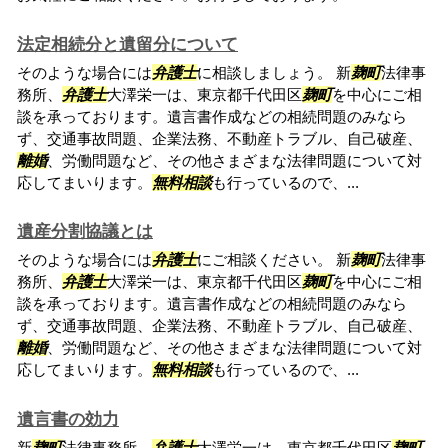
法定相続分と遺留分について
そのような場合には
弁護士
に相談しましょう。 新
麹町
法律事
務所、
弁護士
大澤栄一は、東京都千代田区
麹町
を中心にご相
談を承っております。遺言書作成などの相続問題のみなら
ず、交通事故問題、企業法務、不動産トラブル、自己破産、
離婚
、労働問題など、その他さまざまな法律問題について対
応してまいります。
無料相談
も行っているので、...
遺産分割協議とは
そのような場合には
弁護士
にご相談ください。 新
麹町
法律事
務所、
弁護士
大澤栄一は、東京都千代田区
麹町
を中心にご相
談を承っております。遺言書作成などの相続問題のみなら
ず、交通事故問題、企業法務、不動産トラブル、自己破産、
離婚
、労働問題など、その他さまざまな法律問題について対
応してまいります。
無料相談
も行っているので、...
遺言書の効力
新
麹町
法律事務所、
弁護士
大澤栄一は、東京都千代田区
麹町