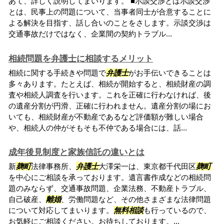
あて、詳しく説明してまいります。 ■示談交渉とは示談交渉
とは、民事上の問題について、当事者同士が合意することに
よる解決を目指す、話し合いのことをさします。示談交渉は
交通事故だけではなく、企業間の契約トラブル...
相続問題を弁護士に相談するメリット
相続に関する手続きや問題で
弁護士
がお手伝いできることは
多々あります。たとえば、相続が開始すると、相続財産の調
査や相続人調査を行います。これを正確に行わなければ、後
の遺産分割が円滑、正確に行われません。遺産分割の場にお
いても、相続財産が不動産であるなど評価額が難しい場合
や、相続人の仲がそもそも不仲である場合には、話...
成年後見制度と家族信託の違いとは
新
麹町
法律事務所、
弁護士
大澤栄一は、東京都千代田区
麹町
を中心にご相談を承っております。遺言書作成などの相続問
題のみならず、交通事故問題、企業法務、不動産トラブル、
自己破産、
離婚
、労働問題など、その他さまざまな法律問題
について対応してまいります。
無料相談
も行っているので、
お気軽にご相談ください。お待ちしております。...