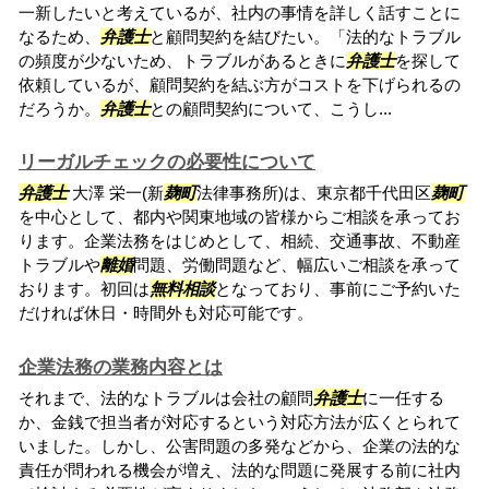
一新したいと考えているが、社内の事情を詳しく話すことに
なるため、
弁護士
と顧問契約を結びたい。「法的なトラブル
の頻度が少ないため、トラブルがあるときに
弁護士
を探して
依頼しているが、顧問契約を結ぶ方がコストを下げられるの
だろうか。
弁護士
との顧問契約について、こうし...
リーガルチェックの必要性について
弁護士
大澤 栄一(新
麹町
法律事務所)は、東京都千代田区
麹町
を中心として、都内や関東地域の皆様からご相談を承ってお
ります。企業法務をはじめとして、相続、交通事故、不動産
トラブルや
離婚
問題、労働問題など、幅広いご相談を承って
おります。初回は
無料相談
となっており、事前にご予約いた
だければ休日・時間外も対応可能です。
企業法務の業務内容とは
それまで、法的なトラブルは会社の顧問
弁護士
に一任する
か、金銭で担当者が対応するという対応方法が広くとられて
いました。しかし、公害問題の多発などから、企業の法的な
責任が問われる機会が増え、法的な問題に発展する前に社内