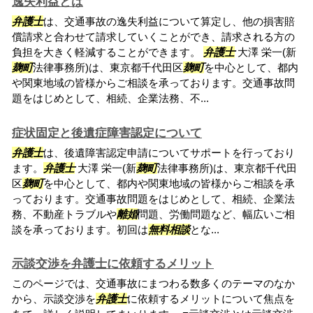
逸失利益とは
弁護士
は、交通事故の逸失利益について算定し、他の損害賠
償請求と合わせて請求していくことができ、請求される方の
負担を大きく軽減することができます。
弁護士
大澤 栄一(新
麹町
法律事務所)は、東京都千代田区
麹町
を中心として、都内
や関東地域の皆様からご相談を承っております。交通事故問
題をはじめとして、相続、企業法務、不...
症状固定と後遺症障害認定について
弁護士
は、後遺障害認定申請についてサポートを行っており
ます。
弁護士
大澤 栄一(新
麹町
法律事務所)は、東京都千代田
区
麹町
を中心として、都内や関東地域の皆様からご相談を承
っております。交通事故問題をはじめとして、相続、企業法
務、不動産トラブルや
離婚
問題、労働問題など、幅広いご相
談を承っております。初回は
無料相談
とな...
示談交渉を弁護士に依頼するメリット
このページでは、交通事故にまつわる数多くのテーマのなか
から、示談交渉を
弁護士
に依頼するメリットについて焦点を