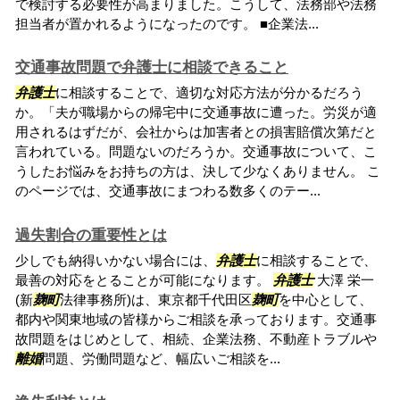
で検討する必要性が高まりました。こうして、法務部や法務
担当者が置かれるようになったのです。 ■企業法...
交通事故問題で弁護士に相談できること
弁護士
に相談することで、適切な対応方法が分かるだろう
か。「夫が職場からの帰宅中に交通事故に遭った。労災が適
用されるはずだが、会社からは加害者との損害賠償次第だと
言われている。問題ないのだろうか。交通事故について、こ
うしたお悩みをお持ちの方は、決して少なくありません。 こ
のページでは、交通事故にまつわる数多くのテー...
過失割合の重要性とは
少しでも納得いかない場合には、
弁護士
に相談することで、
最善の対応をとることが可能になります。
弁護士
大澤 栄一
(新
麹町
法律事務所)は、東京都千代田区
麹町
を中心として、
都内や関東地域の皆様からご相談を承っております。交通事
故問題をはじめとして、相続、企業法務、不動産トラブルや
離婚
問題、労働問題など、幅広いご相談を...