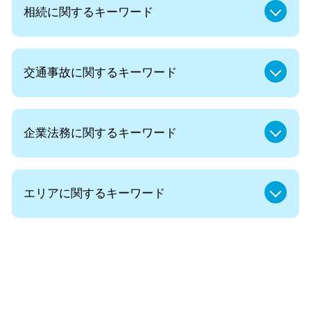
相続に関するキーワード
遺言書 法律相談
交通事故に関するキーワード
認知症対策 家族信託
遺留分減殺請求 方法
法定相続人 順位
むちうち 症状固定
認知症 後見人
企業法務に関するキーワード
示談 流れ
遺言書 遺産分割協議書
事故 示談書
相続 円満
休業損害 計算
企業法務 労務
弁護士 成年後見人
交通事故 逸失利益 計算
エリアに関するキーワード
契約書 リーガルチェックとは
遺留分減殺請求 時効
後遺障害 14級
法律事務所 顧問
相続発生後 対策
示談 保険会社
企業法務 予防法務
相続人 兄弟のみ
リーガルチェック 弁護士 無料相談 麹町
ムチ打ち 症状固定
コンプライアンス パワハラ
遺産分割 やり直し
交通事故 弁護士 無料相談 千代田区
後遺障害 診断書
会社の顧問弁護士 個人的な相談
法定相続人 養子
離婚 弁護士 無料相談 都内
後遺障害 症状固定
顧問弁護士 社員の相談
遺言書 効力 期間
遺言書作成 弁護士 無料相談 麹町
後遺障害 12級
法人 弁護士費用
遺言 効力
相続 弁護士 無料相談 麹町
後遺症障害 診断書