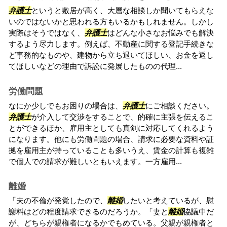
弁護士
というと敷居が高く、大層な相談しか聞いてもらえな
いのではないかと思われる方もいるかもしれません。しかし
実際はそうではなく、
弁護士
はどんな小さなお悩みでも解決
するよう尽力します。例えば、不動産に関する登記手続きな
ど事務的なものや、建物から立ち退いてほしい、お金を返し
てほしいなどの理由で訴訟に発展したものの代理...
労働問題
なにか少しでもお困りの場合は、
弁護士
にご相談ください。
弁護士
が介入して交渉をすることで、的確に主張を伝えるこ
とができるほか、雇用主としても真剣に対応してくれるよう
になります。他にも労働問題の場合、請求に必要な資料や証
拠を雇用主が持っていることも多いうえ、賃金の計算も複雑
で個人での請求が難しいともいえます。一方雇用...
離婚
「夫の不倫が発覚したので、
離婚
したいと考えているが、慰
謝料はどの程度請求できるのだろうか。「妻と
離婚
協議中だ
が、どちらが親権者になるかでもめている。父親が親権者と