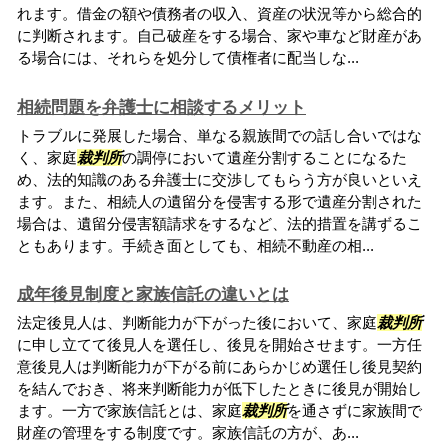
れます。借金の額や債務者の収入、資産の状況等から総合的
に判断されます。自己破産をする場合、家や車など財産があ
る場合には、それらを処分して債権者に配当しな...
相続問題を弁護士に相談するメリット
トラブルに発展した場合、単なる親族間での話し合いではな
く、家庭
裁判所
の調停において遺産分割することになるた
め、法的知識のある弁護士に交渉してもらう方が良いといえ
ます。また、相続人の遺留分を侵害する形で遺産分割された
場合は、遺留分侵害額請求をするなど、法的措置を講ずるこ
ともあります。手続き面としても、相続不動産の相...
成年後見制度と家族信託の違いとは
法定後見人は、判断能力が下がった後において、家庭
裁判所
に申し立てて後見人を選任し、後見を開始させます。一方任
意後見人は判断能力が下がる前にあらかじめ選任し後見契約
を結んでおき、将来判断能力が低下したときに後見が開始し
ます。一方で家族信託とは、家庭
裁判所
を通さずに家族間で
財産の管理をする制度です。家族信託の方が、あ...