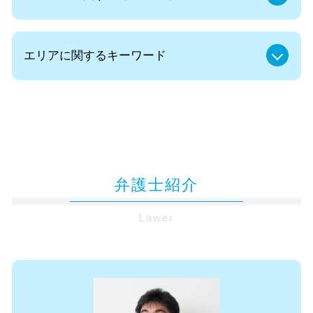
成年 後見人
人身事故 示談交渉
遺言 遺留分
示談 流れ
企業法務 予防法務
遺言書 遺留分 請求
自賠責 後遺障害
エリアに関するキーワード
社内 法務
家族信託 遺留分
休業損害 いつもらえる
法務 弁護士
法定相続人 順位
後遺症 認定 むちうち
顧問弁護士 企業
遺言書 効力 期間
顧問弁護士 無料相談 千代田区
後遺障害 診断書
顧問弁護士とは
法定相続人 放棄
保険会社 示談交渉 弁護士 都内
交通事故 後遺障害
法律事務所 顧問
相続 生前
顧問弁護士 無料相談 麹町
追突事故 被害者
コンプライアンス パワハラ
遺留分減殺 調停
顧問弁護士 依頼 東京都
後遺障害 症状固定
コンプライアンス 事例
遺言書 作成
保険会社 示談交渉 弁護士 麹町
後遺障害 14級
法人 裁判
法定相続人 孫
弁護士紹介
離婚 弁護士 無料相談 千代田区
保険会社との交渉
契約書 リーガルチェックとは
遺留分 減殺請求 財産調査
遺言書作成 弁護士 無料相談 東京都
後遺症とは
企業法務とは
遺言書 遺産分割協議書
Lawer
リーガルチェック 弁護士 無料相談 都内
症状固定 期間
顧問弁護士 社員の相談
認知症対策 家族信託
顧問弁護士 依頼 麹町
交通事故 刑事裁判
中小企業 法務
兄弟 相続
不動産トラブル 弁護士 無料相談 東京都
示談交渉 自分
コンプライアンス 違反
リーガルチェック 弁護士 無料相談 麹町
示談 進め方
請負契約書 書き方
法律問題 弁護士 無料相談 麹町
後遺症障害 診断書
企業法務 労務
不動産トラブル 弁護士 無料相談 都内
バイク事故 死亡