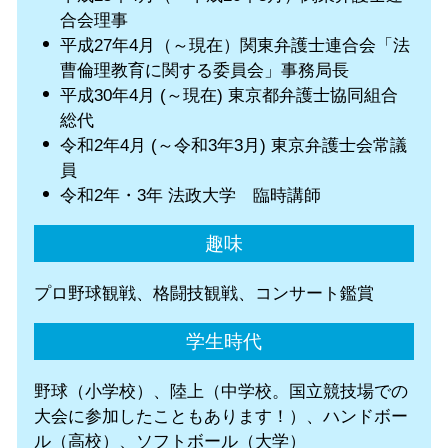
合会理事
平成27年4月（～現在）関東弁護士連合会「法
曹倫理教育に関する委員会」事務局長
平成30年4月 (～現在) 東京都弁護士協同組合
総代
令和2年4月 (～令和3年3月) 東京弁護士会常議
員
令和2年・3年 法政大学 臨時講師
趣味
プロ野球観戦、格闘技観戦、コンサート鑑賞
学生時代
野球（小学校）、陸上（中学校。国立競技場での
大会に参加したこともあります！）、ハンドボー
ル（高校）、ソフトボール（大学）