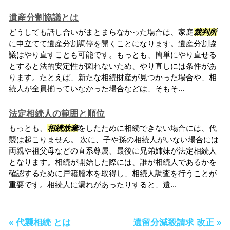
遺産分割協議とは
どうしても話し合いがまとまらなかった場合は、家庭
裁判所
に申立てて遺産分割調停を開くことになります。遺産分割協
議はやり直すことも可能です。もっとも、簡単にやり直せる
とすると法的安定性が図れないため、やり直しには条件があ
ります。たとえば、新たな相続財産が見つかった場合や、相
続人が全員揃っていなかった場合などは、そもそ...
法定相続人の範囲と順位
もっとも、
相続放棄
をしたために相続できない場合には、代
襲は起こりません。 次に、子や孫の相続人がいない場合には
両親や祖父母などの直系尊属、最後に兄弟姉妹が法定相続人
となります。相続が開始した際には、誰が相続人であるかを
確認するために戸籍謄本を取得し、相続人調査を行うことが
重要です。相続人に漏れがあったりすると、遺...
« 代襲相続 とは
遺留分減殺請求 改正 »