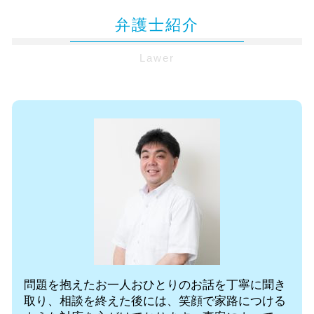
顧問 弁護士 契約
法定相続人 遺留分
相続 弁護士 無料相談 千代田区
交通事故 刑事裁判
企業法務 予防法務
法定相続分
弁護士紹介
相続 弁護士 無料相談 麹町
追突事故 被害者
コンプライアンス 研修
法定相続人 養子
顧問弁護士 無料相談 都内
労災 後遺症 認定
コンプライアンス 遵守
遺留分 民法
Lawer
顧問弁護士 無料相談 千代田区
自賠責 過失割合
企業法務 無料相談
相続 生前
法律問題 弁護士 無料相談 東京都
休業損害 いつもらえる
企業再生 弁護士
認知症対策 家族信託
企業法務 弁護士 無料相談 千代田区
示談交渉 自分
企業法務 業務内容
顧問弁護士 依頼 千代田区
むちうち 症状固定
顧問弁護士 企業
法律問題 弁護士 無料相談 千代田区
自賠責保険 示談交渉
法人 訴訟
交通事故 弁護士 無料相談 都内
休業損害 計算
弁護士 顧問契約 メリット
労働問題 弁護士 無料相談 東京都
法務 弁護士
企業法務 弁護士 無料相談 東京都
顧問弁護士 社員の相談
遺言書作成 弁護士 無料相談 千代田区
法人 弁護士費用
遺言書作成 弁護士 無料相談 東京都
顧問弁護士 無料相談 東京都
顧問弁護士 依頼 都内
自己破産 弁護士 無料相談 麹町
問題を抱えたお一人おひとりのお話を丁寧に聞き
取り、相談を終えた後には、笑顔で家路につける