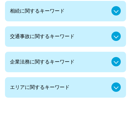
相続に関するキーワード
遺言 遺留分
交通事故に関するキーワード
遺言書 法律相談
法定相続人 放棄
遺言書 費用
人身事故 示談交渉
遺産 相続 使い込み
企業法務に関するキーワード
後遺症 相談
代襲相続 とは わかりやすく
示談 保険会社
代襲相続 とは
後遺症 認定 むちうち
企業法務 重要性
代襲相続 割合
後遺症 診断書
エリアに関するキーワード
景品表示法 とは
遺産分割 不動産 評価
示談 進め方
法人 裁判
認知症 後見人
後遺症とは
弁護士 法人
遺留分減殺請求 方法
相続 弁護士 無料相談 東京都
交通事故 訴訟 流れ
法律事務所 顧問
遺留分減殺請求 改正
交通事故 弁護士 無料相談 千代田区
後遺症障害 診断書
内部通報制度 デメリット
相続 財産
遺言書作成 弁護士 無料相談 麹町
死亡事故 慰謝料
中小企業 法務
兄弟 相続
離婚 弁護士 無料相談 東京都
後遺障害 診断書